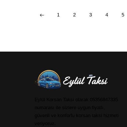
<
1
2
3
4
>
5
Eylül Korsan Taksi olarak 05356847335
numarası ile sizlere uygun fiyatlı,
güvenli ve konforlu korsan taksi hizmeti
veriyoruz.