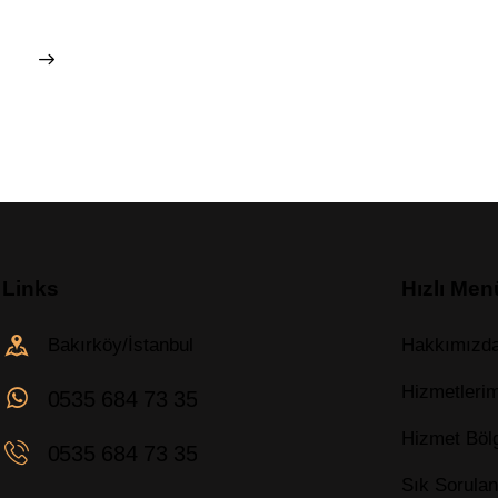
Links
Hızlı Men
Bakırköy/İstanbul
Hakkımızd
Hizmetleri
0535 684 73 35
Hizmet Bölg
0535 684 73 35
Sık Sorulan