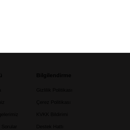
ü
Bilgilendirme
a
Gizlilik Politikası
miz
Çerez Politikası
elerimiz
KVKK Bildirimi
 Sorular
Destek Hattı