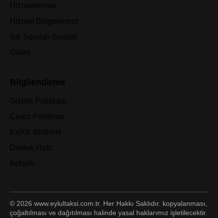
Hizmetlerimiz
Hizmet Bölgelerimiz
Sık Sorulan Sorular
Galeri
Bilgilendirme
Gizlilik Politikası
Çerez Politikası
KVKK Bildirimi
Destek Hattı
İletişim
© 2026 www.eylultaksi.com.tr. Her Hakkı Saklıdır. kopyalanması,
çoğaltılması ve dağıtılması halinde yasal haklarımız işletilecektir.