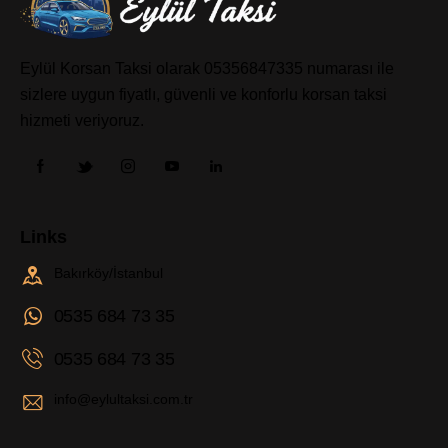
Eylül Korsan Taksi olarak 05356847335 numarası ile
sizlere uygun fiyatlı, güvenli ve konforlu korsan taksi
hizmeti veriyoruz.
Links
Bakırköy/İstanbul
0535 684 73 35
0535 684 73 35
info@eylultaksi.com.tr