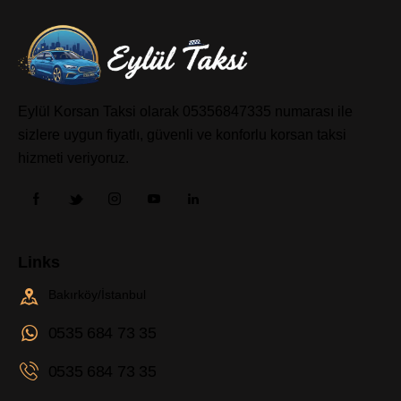
Eylül Korsan Taksi olarak 05356847335 numarası ile
sizlere uygun fiyatlı, güvenli ve konforlu korsan taksi
hizmeti veriyoruz.
Links
Bakırköy/İstanbul
0535 684 73 35
0535 684 73 35