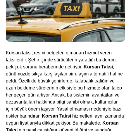
Korsan taksi, resmi belgeleri olmadan hizmet veren
taksilerdir. Şehir içinde sürücülerin yarattığı bu durum,
pek çok sorunu beraberinde getiriyor.
Korsan Taksi
,
günümüzde sıkça karşılaşılan bir ulaşım alternatifi haline
geldi. Özellikle büyük şehirlerde, kalabalık trafiğin ve
uzun bekleme sürelerinin etkisiyle bu hizmete olan talep
her geçen gün artıyor. Ancak, bu sistemin avantajları ve
dezavantajları hakkında bilgi sahibi olmak, kullanıcılar
için büyük önem taşıyor. Yasal olmaması nedeniyle bazı
riskler barındıran
Korsan Taksi
hizmetleri, aynı zamanda
uygun fiyatlarıyla dikkat çekiyor. Bu makalede,
Korsan
Taksi
‘nin nasıl çalıştığını, güvenilirliğini ve sunduğu