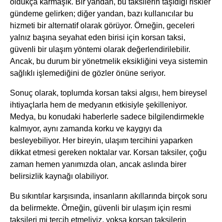
oldukça karmaşık. Bir yandan, bu taksilerin taşıdığı riskler
gündeme gelirken; diğer yandan, bazı kullanıcılar bu
hizmeti bir alternatif olarak görüyor. Örneğin, geceleri
yalnız başına seyahat eden birisi için korsan taksi,
güvenli bir ulaşım yöntemi olarak değerlendirilebilir.
Ancak, bu durum bir yönetmelik eksikliğini veya sistemin
sağlıklı işlemediğini de gözler önüne seriyor.
Sonuç olarak, toplumda korsan taksi algısı, hem bireysel
ihtiyaçlarla hem de medyanın etkisiyle şekilleniyor.
Medya, bu konudaki haberlerle sadece bilgilendirmekle
kalmıyor, aynı zamanda korku ve kaygıyı da
besleyebiliyor. Her bireyin, ulaşım tercihini yaparken
dikkat etmesi gereken noktalar var. Korsan taksiler, çoğu
zaman hemen yanımızda olan, ancak aslında birer
belirsizlik kaynağı olabiliyor.
Bu sıkıntılar karşısında, insanların akıllarında birçok soru
da belirmekte. Örneğin, güvenli bir ulaşım için resmi
taksileri mi tercih etmeliyiz, yoksa korsan taksilerin