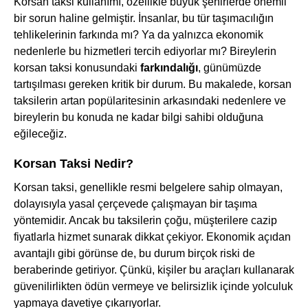
Korsan taksi kullanımı, özellikle büyük şehirlerde önemli
bir sorun haline gelmiştir. İnsanlar, bu tür taşımacılığın
tehlikelerinin farkında mı? Ya da yalnızca ekonomik
nedenlerle bu hizmetleri tercih ediyorlar mı? Bireylerin
korsan taksi konusundaki
farkındalığı
, günümüzde
tartışılması gereken kritik bir durum. Bu makalede, korsan
taksilerin artan popülaritesinin arkasındaki nedenlere ve
bireylerin bu konuda ne kadar bilgi sahibi olduğuna
eğileceğiz.
Korsan Taksi Nedir?
Korsan taksi, genellikle resmi belgelere sahip olmayan,
dolayısıyla yasal çerçevede çalışmayan bir taşıma
yöntemidir. Ancak bu taksilerin çoğu, müşterilere cazip
fiyatlarla hizmet sunarak dikkat çekiyor. Ekonomik açıdan
avantajlı gibi görünse de, bu durum birçok riski de
beraberinde getiriyor. Çünkü, kişiler bu araçları kullanarak
güvenilirlikten ödün vermeye ve belirsizlik içinde yolculuk
yapmaya davetiye çıkarıyorlar.