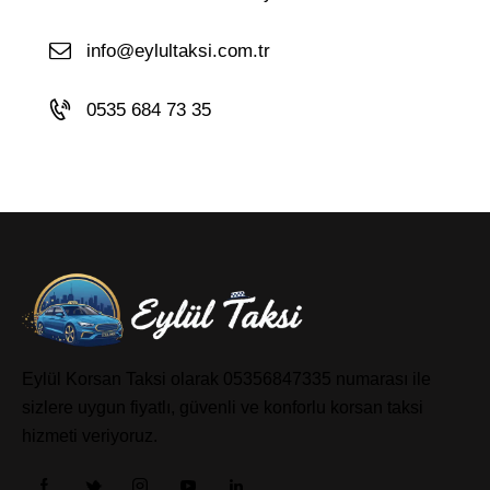
info@eylultaksi.com.tr
0535 684 73 35
Eylül Korsan Taksi olarak 05356847335 numarası ile
sizlere uygun fiyatlı, güvenli ve konforlu korsan taksi
hizmeti veriyoruz.