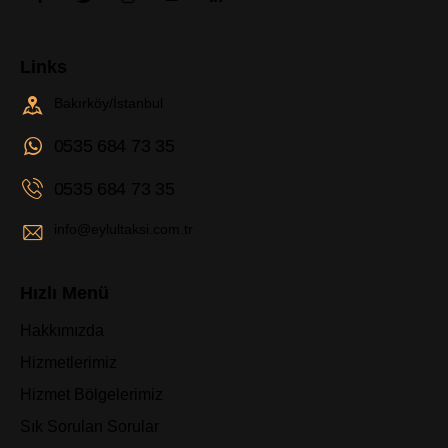
Links
Bakırköy/İstanbul
0535 684 73 35
0535 684 73 35
info@eylultaksi.com.tr
Hızlı Menü
Hakkımızda
Hizmetlerimiz
Hizmet Bölgelerimiz
Sık Sorulan Sorular