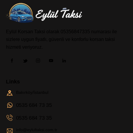
Eylül Korsan Taksi olarak 05356847335 numarası ile
sizlere uygun fiyatlı, güvenli ve konforlu korsan taksi
hizmeti veriyoruz.
Links
Bakırköy/İstanbul
0535 684 73 35
0535 684 73 35
info@eylultaksi.com.tr