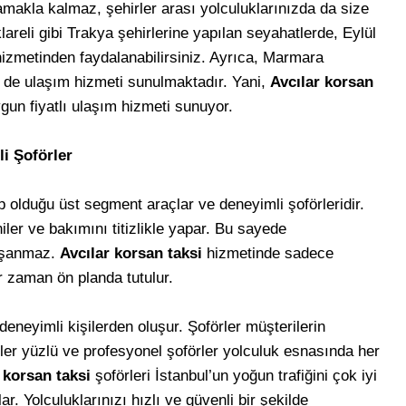
amakla kalmaz, şehirler arası yolculuklarınızda da size
lareli gibi Trakya şehirlerine yapılan seyahatlerde, Eylül
hizmetinden faydalanabilirsiniz. Ayrıca, Marmara
e de ulaşım hizmeti sunulmaktadır. Yani,
Avcılar korsan
ygun fiyatlı ulaşım hizmeti sunuyor.
li Şoförler
ip olduğu üst segment araçlar ve deneyimli şoförleridir.
iler ve bakımını titizlikle yapar. Bu sayede
yaşanmaz.
Avcılar korsan taksi
hizmetinde sadece
er zaman ön planda tutulur.
deneyimli kişilerden oluşur. Şoförler müşterilerin
üler yüzlü ve profesyonel şoförler yolculuk esnasında her
 korsan taksi
şoförleri İstanbul’un yoğun trafiğini çok iyi
rlar. Yolculuklarınızı hızlı ve güvenli bir şekilde