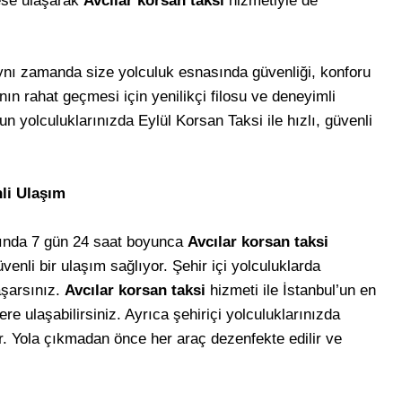
rese ulaşarak
Avcılar korsan taksi
hizmetiyle de
nı zamanda size yolculuk esnasında güvenliği, konforu
ın rahat geçmesi için yenilikçi filosu ve deneyimli
zun yolculuklarınızda Eylül Korsan Taksi ile hızlı, güvenli
nli Ulaşım
sında 7 gün 24 saat boyunca
Avcılar korsan taksi
venli bir ulaşım sağlıyor. Şehir içi yolculuklarda
aşarsınız.
Avcılar korsan taksi
hizmeti ile İstanbul’un en
e ulaşabilirsiniz. Ayrıca şehiriçi yolculuklarınızda
ılır. Yola çıkmadan önce her araç dezenfekte edilir ve