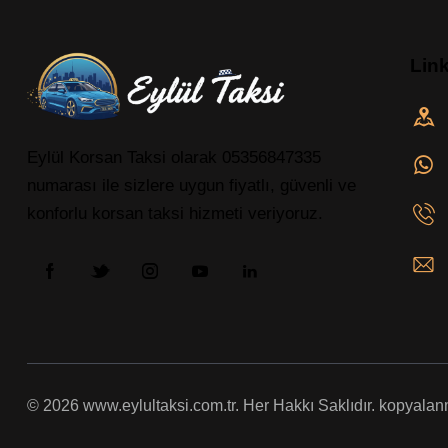
Lin
Eylül Korsan Taksi olarak 05356847335
numarası ile sizlere uygun fiyatlı, güvenli ve
konforlu korsan taksi hizmeti veriyoruz.
© 2026 www.eylultaksi.com.tr. Her Hakkı Saklıdır. kopyalanma