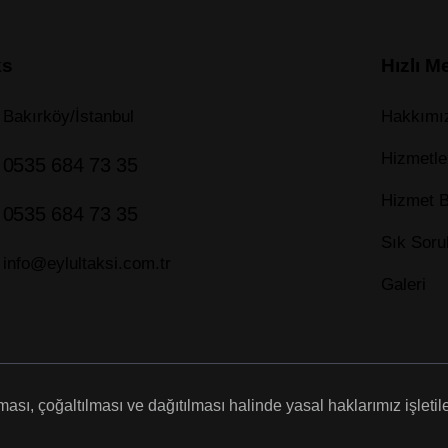
ks
Hızlı M
Bakırköy/İstanbul
Hakkımı
Hizmetle
0535 684 73 35
Hizmet B
0535 684 73 35
Sık Soru
info@eylultaksi.com.tr
Galeri
sı, çoğaltılması ve dağıtılması halinde yasal haklarımız işletile