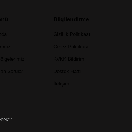
enü
Bilgilendirme
zda
Gizlilik Politikası
rimiz
Çerez Politikası
ölgelerimiz
KVKK Bildirimi
lan Sorular
Destek Hattı
İletişim
cektir.