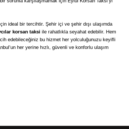
 bir sorunla karşılaşmamak için Eylül Korsan Taksi’yi
n ideal bir tercihtir. Şehir içi ve şehir dışı ulaşımda
cılar korsan taksi
ile rahatlıkla seyahat edebilir. Hem
rcih edebileceğiniz bu hizmet her yolculuğunuzu keyifli
bul’un her yerine hızlı, güvenli ve konforlu ulaşım