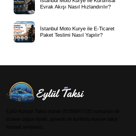
İstanbul Moto Kurye ile Kurumsal
Evrak Akışı Nasıl Hızlandırılır?
İstanbul Moto Kurye ile E-Ticaret
Paket Teslimi Nasıl Yapılır?
Eylül Korsan Taksi olarak 05356847335 numarası ile
sizlere uygun fiyatlı, güvenli ve konforlu korsan taksi
hizmeti veriyoruz.