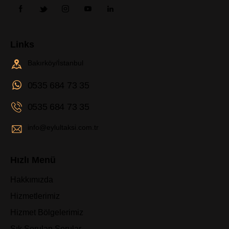
Links
Bakırköy/İstanbul
0535 684 73 35
0535 684 73 35
info@eylultaksi.com.tr
Hızlı Menü
Hakkımızda
Hizmetlerimiz
Hizmet Bölgelerimiz
Sık Sorulan Sorular