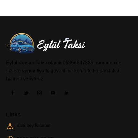
Eylül Korsan Taksi olarak 05356847335 numarası ile
sizlere uygun fiyatlı, güvenli ve konforlu korsan taksi
hizmeti veriyoruz.
Links
Bakırköy/İstanbul