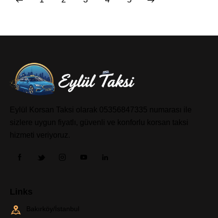
Eylül Korsan Taksi olarak 05356847335 numarası ile
sizlere uygun fiyatlı, güvenli ve konforlu korsan taksi
hizmeti veriyoruz.
Links
Bakırköy/İstanbul